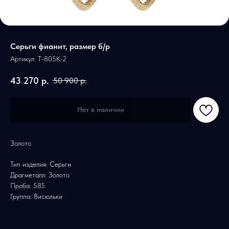
Серьги фианит, размер б/р
Артикул:
Т-805К-2
43 270
р.
50 900
р.
Нет в наличии
Золото
Тип изделия: Серьги
Драгметалл: Золото
Проба: 585
Группа: Висюльки