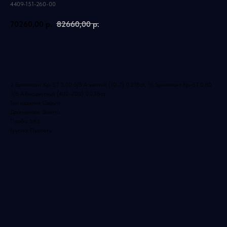
4409-151-260-00
70260,00
р.
82660,00
р.
Добавить в корзину
2 Бриллиант Кр-57 3.00 5/5 А желтый (10-7) 0.218ct, 16 Бриллиант Кр-57 0.80
3/6 А бесцветный (400-200) 0.038ct
Тип изделия: Серьги
Драгметалл: Золото
Проба: 585
Группа: Пуссеты