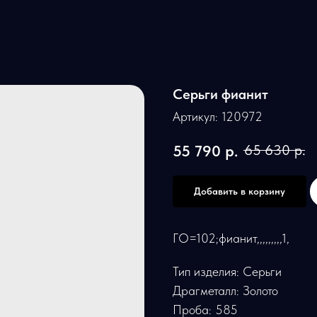
Серьги фианит
Артикул:
120972
55 790
р.
65 630
р.
Добавить в корзину
ГО=102;фианит,,,,,,,,,1,
Тип изделия: Серьги
Драгметалл: Золото
Проба: 585