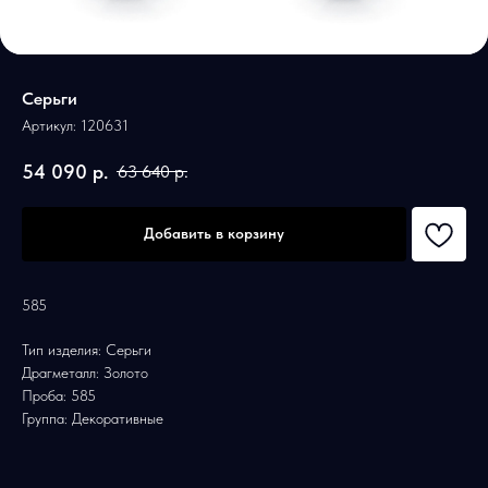
Серьги
Артикул:
120631
54 090
р.
63 640
р.
Добавить в корзину
585
Тип изделия: Серьги
Драгметалл: Золото
Проба: 585
Группа: Декоративные