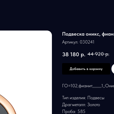
Подвеска оникс, фиан
Артикул:
030241
38 180
р.
44 920
р.
Добавить в корзину
ГО=102;фианит,,,,,,,,,1,;Оник
Тип изделия: Подвесы
Драгметалл: Золото
Проба: 585