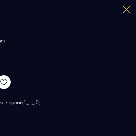
ит
с черный,1,,,,,,,,0,