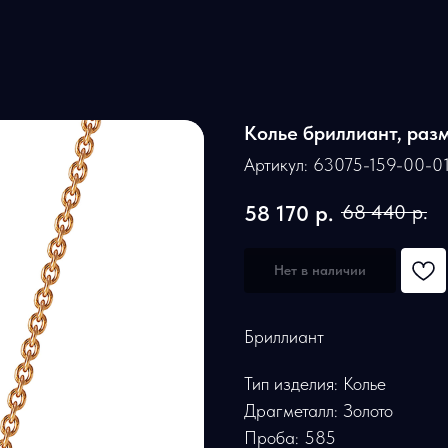
Колье бриллиант, раз
Артикул:
63075-159-00-0
58 170
р.
68 440
р.
Нет в наличии
Бриллиант
Тип изделия: Колье
Драгметалл: Золото
Проба: 585