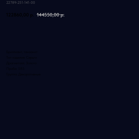
22789-251-141-00
122860,00
р.
144550,00
р.
Добавить в корзину
Бриллиант, танзанит
Тип изделия: Серьги
Драгметалл: Золото
Проба: 585
Группа: Декоративные