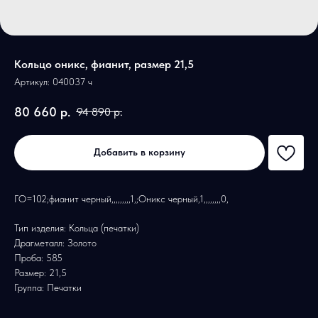
Кольцо оникс, фианит, размер 21,5
Артикул:
040037 ч
80 660
р.
94 890
р.
Добавить в корзину
ГО=102;фианит черный,,,,,,,,,1,;Оникс черный,1,,,,,,,,0,
Тип изделия: Кольца (печатки)
Драгметалл: Золото
Проба: 585
Размер: 21,5
Группа: Печатки