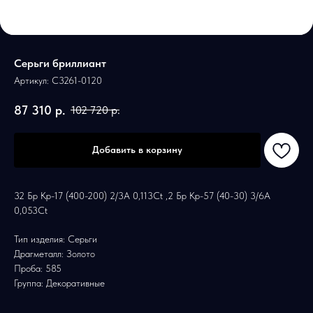
Серьги бриллиант
Артикул:
С3261-0120
87 310
р.
102 720
р.
Добавить в корзину
32 Бр Кр-17 (400-200) 2/3А 0,113Ct ,2 Бр Кр-57 (40-30) 3/6А
0,053Ct
Тип изделия: Серьги
Драгметалл: Золото
Проба: 585
Группа: Декоративные