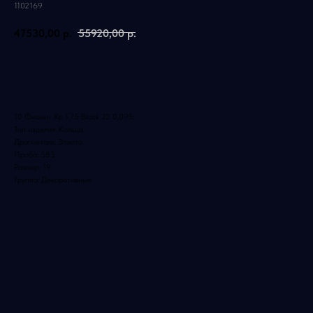
1102169
47530,00
р.
55920,00
р.
Добавить в корзину
10 Фианит Кр 1,75 Black 22 0,095;
Тип изделия: Кольца
Драгметалл: Золото
Проба: 585
Размер: 19
Группа: Декоративные