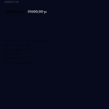
К0849-120
26860,00
р.
31600,00
р.
Добавить в корзину
1 Бр Кр-57 (120-90) 3/6А 0,009Ct
Тип изделия: Кольца
Драгметалл: Золото
Проба: 585
Размер: 17,5
Группа: Декоративные