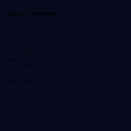
К/752-120
86450,00
р.
101710,00
р.
Добавить в корзину
6 Бр Кр-57 (90-60) 4/5А 0,087Ct ,34 Бр Кр-57 (400-200) 4/5А 0,158Ct ,1 Бр
Кр-57 (30-25) 4/5А 0,037Ct
Тип изделия: Кольца
Драгметалл: Золото
Проба: 585
Размер: 17,5
Группа: Декоративные