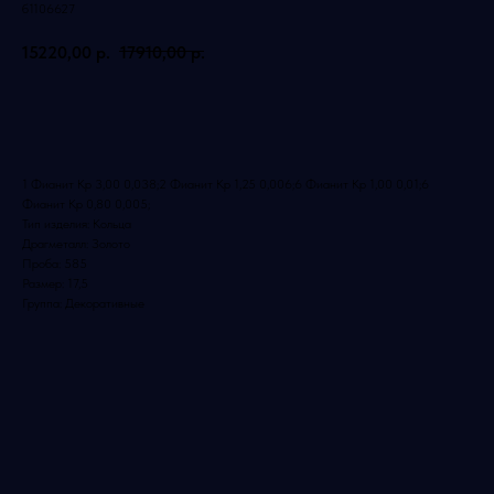
б1106627
15220,00
р.
17910,00
р.
Добавить в корзину
1 Фианит Кр 3,00 0,038;2 Фианит Кр 1,25 0,006;6 Фианит Кр 1,00 0,01;6
Фианит Кр 0,80 0,005;
Тип изделия: Кольца
Драгметалл: Золото
Проба: 585
Размер: 17,5
Группа: Декоративные