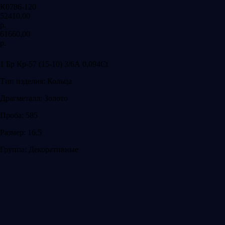
К0786-120
52410,00
р.
61660,00
р.
Добавить в корзину
1 Бр Кр-57 (15-10) 3/6А 0,094Ct
Тип изделия: Кольца
Драгметалл: Золото
Проба: 585
Размер: 16,5
Группа: Декоративные