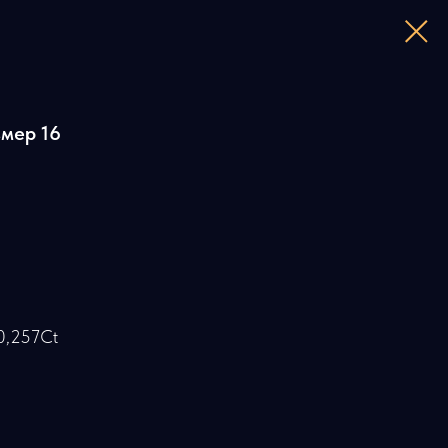
змер 16
0,257Ct