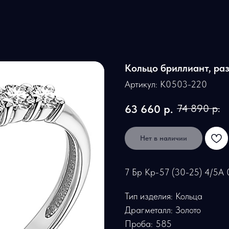
Кольцо бриллиант, ра
Артикул:
К0503-220
63 660
р.
74 890
р.
Нет в наличии
7 Бр Кр-57 (30-25) 4/5А 
Тип изделия: Кольца
Драгметалл: Золото
Проба: 585